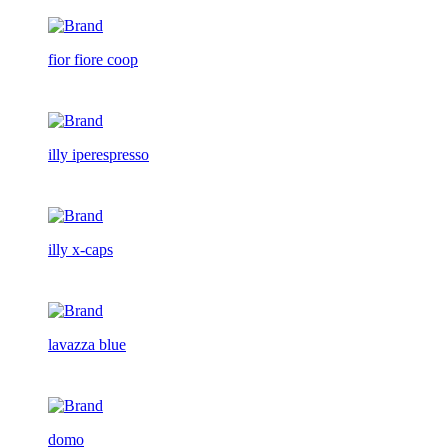
fior fiore coop
illy iperespresso
illy x-caps
lavazza blue
domo