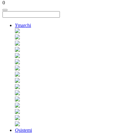
0
Y
marchi
Q
sistemi