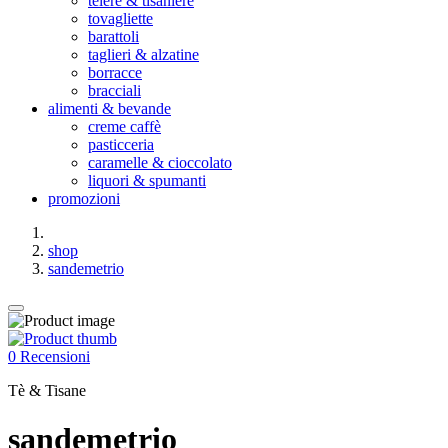
teiere & tisaniere
tovagliette
barattoli
taglieri & alzatine
borracce
bracciali
alimenti & bevande
creme caffè
pasticceria
caramelle & cioccolato
liquori & spumanti
promozioni
shop
sandemetrio
0 Recensioni
Tè & Tisane
sandemetrio