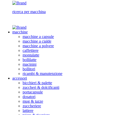
ricerca per macchina
macchine
macchine a capsule
macchine a cialde
macchine a polvere
caffettiere
montalatte
bollilatte
macinini
bollitori
ricambi & manutenzione
accessori
bicchieri & palette
zuccheri & dolcificanti
portacapsule
dosatori
mug & tazze
zuccheriere
lattiere