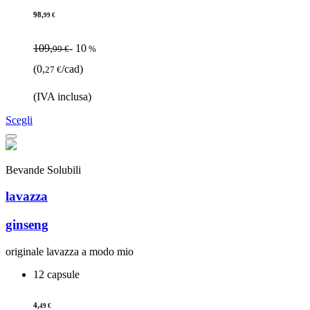
98,
99 €
109,
- 10
99 €
%
(0,
/cad)
27 €
(IVA inclusa)
Scegli
Bevande Solubili
lavazza
ginseng
originale lavazza a modo mio
12 capsule
4,
49 €