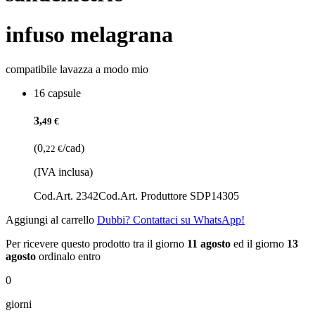
infuso melagrana
compatibile lavazza a modo mio
16 capsule
3,
49 €
(0,
/cad)
22 €
(IVA inclusa)
Cod.Art. 2342
Cod.Art. Produttore SDP14305
Aggiungi al carrello
Dubbi? Contattaci su WhatsApp!
Per ricevere questo prodotto tra il giorno
11 agosto
ed il giorno
13
agosto
ordinalo entro
0
giorni