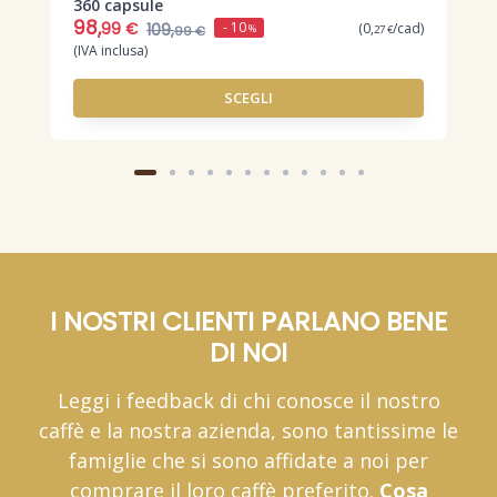
1
360 capsule
98,
(
- 10
99 €
109,
(0,
/cad)
%
99 €
27 €
(IVA inclusa)
1
2
SCEGLI
(
2
(
4
8
(
I NOSTRI CLIENTI PARLANO BENE
DI NOI
Leggi i feedback di chi conosce il nostro
caffè e la nostra azienda, sono tantissime le
famiglie che si sono affidate a noi per
comprare il loro caffè preferito.
Cosa