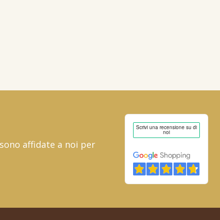
1,500 kg
23,
29 €
(15,
/kg)
53 €
(IVA inclusa)
3 kg
44,
69 €
(14,
/kg)
90 €
(IVA inclusa)
 sono affidate a noi per