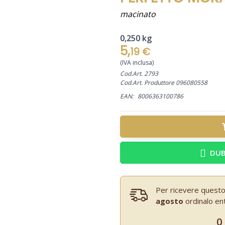
macinato
0,250 kg
5,
19 €
(IVA inclusa)
Cod.Art. 2793
Cod.Art. Produttore 096080558
EAN:
8006363100786
DUB
Per ricevere questo
agosto
ordinalo en
0