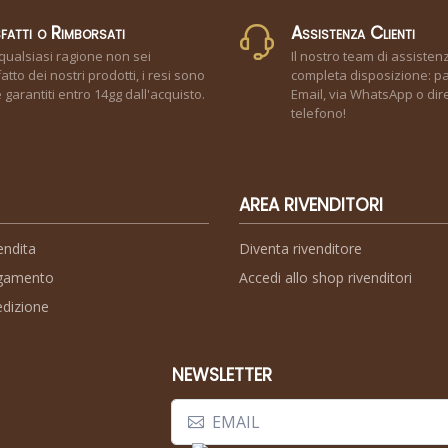
fatti o Rimborsati
Assistenza Clienti
qualsiasi ragione non sei
Il nostro team di assisten
atto dei nostri prodotti, i resi sono
completa disposizione: pa
garantiti entro 14gg dall'acquisto.
Email, via WhatsApp o dir
telefono!
AREA RIVENDITORI
endita
Diventa rivenditore
agamento
Accedi allo shop rivenditori
edizione
NEWSLETTER