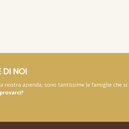
1 kg
 €
(15,
/kg)
AGGIUNGI AL CARRELLO
53 €
16,
29 €
AGGIUNGI AL CARRELLO
lusa)
(IVA inclusa)
3 kg
9 €
(14,
/kg)
90 €
46,
99 €
(15,
/kg)
lusa)
66 €
(IVA inclusa)
 DI NOI
 la nostra azienda, sono tantissime le famiglie che si
 provarci?