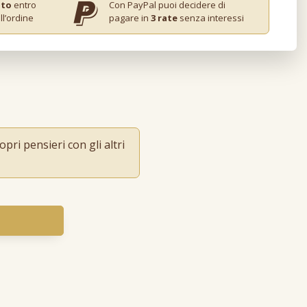
ito
entro
Con PayPal puoi decidere di
ll’ordine
pagare in
3 rate
senza interessi
pri pensieri con gli altri