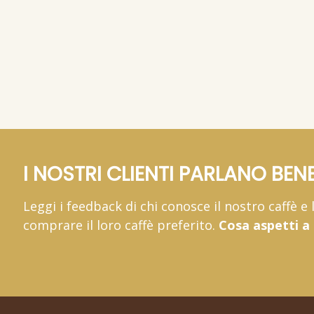
23,
29
6 pezzi
(IVA inc
34,
49 €
(5,
/pz)
75 €
3 kg
(IVA inclusa)
44,
6
12 pezzi
(IVA inc
66,
49 €
(5,
/pz)
54 €
(IVA inclusa)
I NOSTRI CLIENTI PARLANO BENE
Leggi i feedback di chi conosce il nostro caffè e
comprare il loro caffè preferito.
Cosa aspetti a