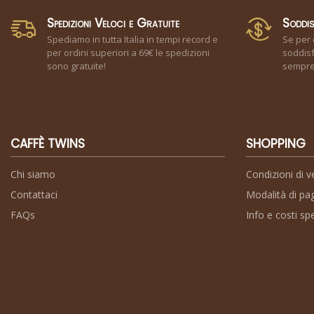
Spedizioni Veloci e Gratuite
Soddis
Spediamo in tutta Italia in tempi record e
Se per 
per ordini superiori a 69€ le spedizioni
soddisf
sono gratuite!
sempre 
CAFFÈ TWINS
SHOPPING
Chi siamo
Condizioni di v
Contattaci
Modalità di p
FAQs
Info e costi sp