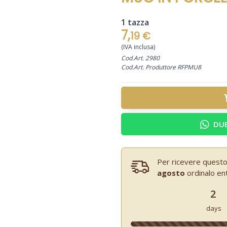
1 tazza
7,
19 €
(IVA inclusa)
Cod.Art. 2980
Cod.Art. Produttore RFPMU8
DUB
Per ricevere questo
agosto
ordinalo en
2
days