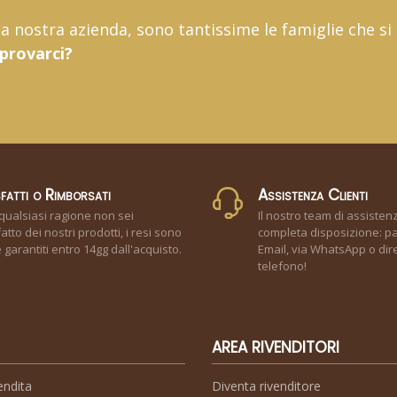
 la nostra azienda, sono tantissime le famiglie che si
 provarci?
fatti o Rimborsati
Assistenza Clienti
qualsiasi ragione non sei
Il nostro team di assisten
atto dei nostri prodotti, i resi sono
completa disposizione: pa
garantiti entro 14gg dall'acquisto.
Email, via WhatsApp o dir
telefono!
AREA RIVENDITORI
endita
Diventa rivenditore