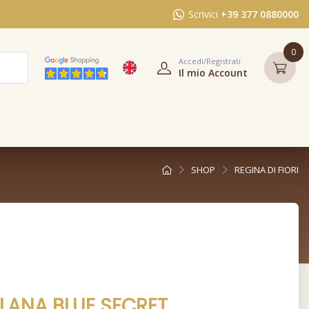
Scrivici
+39 377 0880000
0
Accedi/Registrati
Il mio Account
SHOP
REGINA DI FIORI
LANA BLUE SECRET