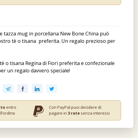
te tazza mug in porcellana New Bone China può
ostro tè o tisana preferita. Un regalo prezioso per
tè o tisana Regina di Fiori preferita e confezionale
per un regalo davvero speciale!
ito
entro
Con PayPal puoi decidere di
ll’ordine
pagare in
3 rate
senza interessi