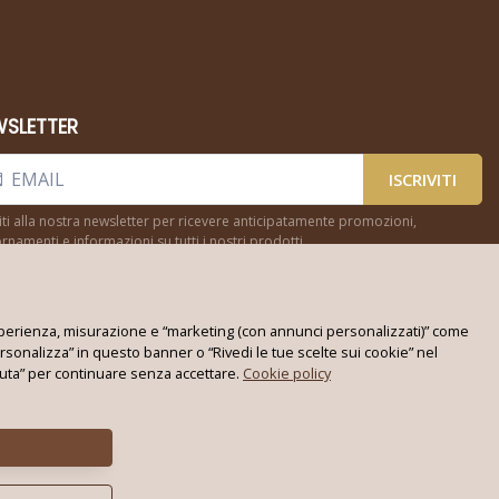
WSLETTER
ISCRIVITI
viti alla nostra newsletter per ricevere anticipatamente promozioni,
rnamenti e informazioni su tutti i nostri prodotti
, esperienza, misurazione e “marketing (con annunci personalizzati)” come
rsonalizza” in questo banner o “Rivedi le tue scelte sui cookie” nel
ifiuta” per continuare senza accettare.
Cookie policy