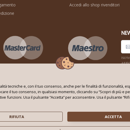
agamento
Accedi allo shop rivenditori
edizione
NE
iscri
aggio
Seguici su:
inalità tecniche e, con il tuo consenso, anche per le finalità di funzionalità
vocare il tuo consenso, in qualsiasi momento, cliccando su “Scopri di più e pe
ative funzioni. Usa il pulsante “Accetta” per acconsentire. Usa il pulsante “R
Techno World Srl Unipersonale © 2026
Partita IVA: 08353010724 - REA: BA 621663
RIFIUTA
ACCETTA
Tutti i marchi e i loghi su questo sito appartengono ai rispettivi proprietari
Privacy policy
|
Cookie policy