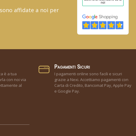
 sono affidate a noi per
Pagamenti Sicuri
za è a tua
I pagamenti online sono facili e sicuri
rla con noi via
grazie a Nexi. Accettiamo pagamenti con
ettamente al
Carta di Credito, Bancomat Pay, Apple Pay
e Google Pay.