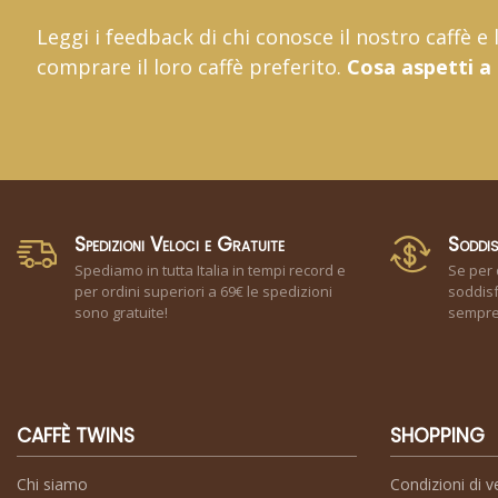
Leggi i feedback di chi conosce il nostro caffè e
comprare il loro caffè preferito.
Cosa aspetti a
Spedizioni Veloci e Gratuite
Soddis
Spediamo in tutta Italia in tempi record e
Se per 
per ordini superiori a 69€ le spedizioni
soddisf
sono gratuite!
sempre 
CAFFÈ TWINS
SHOPPING
Chi siamo
Condizioni di v