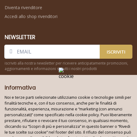
Diventa rivenditore
Accedi allo shop rivenditori
NEWSLETTER
ISCRIVITI
iscriviti alla nostra newsletter per ricevere anticipatamente promozioni,
aggiornamenti e informazioni su tutti i nostri prodotti
Informativa
Noi e terze parti selezionate utilizziamo cookie o tecnologie simili per
finalità tecniche e, con il tuo consenso, anche per le finalità di
funzionalità, esperienza, misurazione e “marketing (con annunci
Seguici su:
personalizzati)” come specificato nella cookie policy. Puoi liberamente
prestare, rifiutare o revocare il tuo consenso, in qualsiasi momento,
cliccando su “Scopri di più e personalizza” in questo banner o “Rivedi
le tue scelte sui cookie” nel footer del sito. Il rifiuto del consenso può