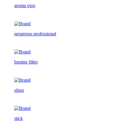
aroma vero
nespresso professional
bustine filtro
sfuso
stick