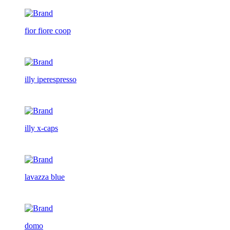
fior fiore coop
illy iperespresso
illy x-caps
lavazza blue
domo