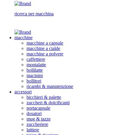
ricerca per macchina
macchine
macchine a capsule
macchine a cialde
macchine a polvere
caffettiere
montalatte
bollilatte
macinini
bollitori
ricambi & manutenzione
accessori
bicchieri & palette
zuccheri & dolcificanti
portacapsule
dosatori
mug & tazze
zuccheriere
lattiere