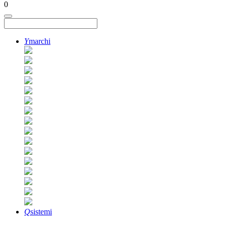
0
Y
marchi
Q
sistemi