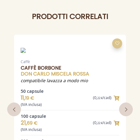
PRODOTTI CORRELATI
Caffè
C
CAFFÈ BORBONE
DON CARLO MISCELA ROSSA
compatibile lavazza a modo mio
c
50 capsule
1
11,
19 €
(0,
/cad)
22 €
(IVA inclusa)
(
100 capsule
2
21,
69 €
(0,
/cad)
22 €
(IVA inclusa)
(