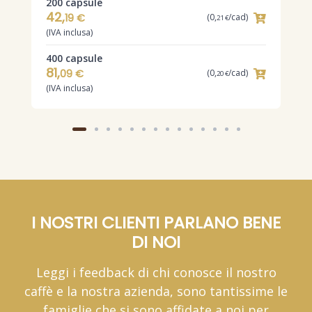
200 capsule
3
42,
19 €
(0,
/cad)
21 €
(IVA inclusa)
(
400 capsule
4
81,
1
09 €
(0,
/cad)
20 €
(IVA inclusa)
(
I NOSTRI CLIENTI PARLANO BENE
DI NOI
Leggi i feedback di chi conosce il nostro
caffè e la nostra azienda, sono tantissime le
famiglie che si sono affidate a noi per