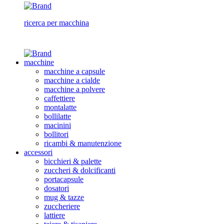
ricerca per macchina
macchine
macchine a capsule
macchine a cialde
macchine a polvere
caffettiere
montalatte
bollilatte
macinini
bollitori
ricambi & manutenzione
accessori
bicchieri & palette
zuccheri & dolcificanti
portacapsule
dosatori
mug & tazze
zuccheriere
lattiere