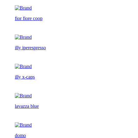
fior fiore coop
illy iperespresso
illy x-caps
lavazza blue
domo