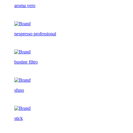
aroma vero
nespresso professional
bustine filtro
sfuso
stick