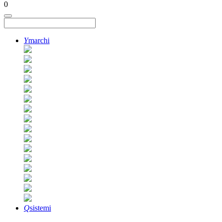
0
Y
marchi
Q
sistemi