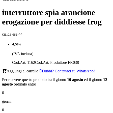
interruttore spia arancione
erogazione per diddiesse frog
cialda ese 44
4,
50 €
(IVA inclusa)
Cod.Art. 1162
Cod.Art. Produttore FR038
Aggiungi al carrello
Dubbi? Contattaci su WhatsApp!
Per ricevere questo prodotto tra il giorno
10 agosto
ed il giorno
12
agosto
ordinalo entro
0
giorni
0