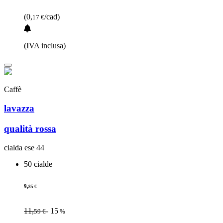
(0,
/cad)
17 €
(IVA inclusa)
Caffè
lavazza
qualità rossa
cialda ese 44
50 cialde
9,
85 €
11,
- 15
59 €
%