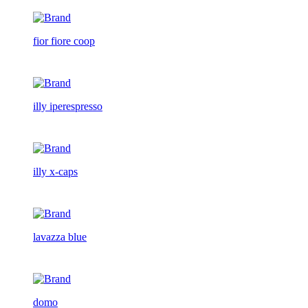
fior fiore coop
illy iperespresso
illy x-caps
lavazza blue
domo