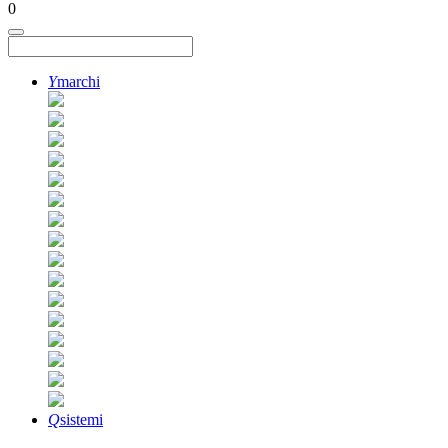
0
Y
marchi
Q
sistemi