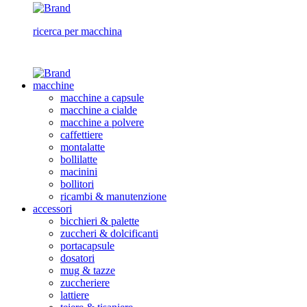
ricerca per macchina
macchine
macchine a capsule
macchine a cialde
macchine a polvere
caffettiere
montalatte
bollilatte
macinini
bollitori
ricambi & manutenzione
accessori
bicchieri & palette
zuccheri & dolcificanti
portacapsule
dosatori
mug & tazze
zuccheriere
lattiere