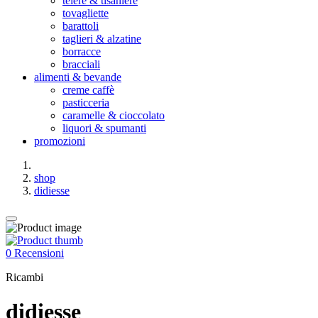
teiere & tisaniere
tovagliette
barattoli
taglieri & alzatine
borracce
bracciali
alimenti & bevande
creme caffè
pasticceria
caramelle & cioccolato
liquori & spumanti
promozioni
shop
didiesse
0 Recensioni
Ricambi
didiesse