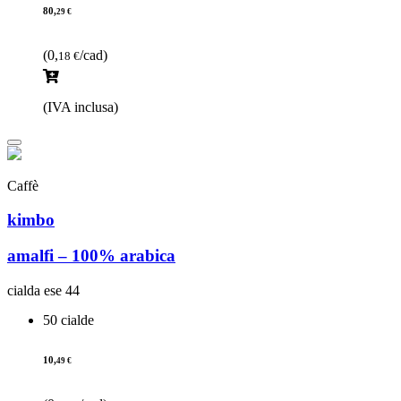
80,
29 €
(0,
/cad)
18 €
(IVA inclusa)
Caffè
kimbo
amalfi – 100% arabica
cialda ese 44
50 cialde
10,
49 €