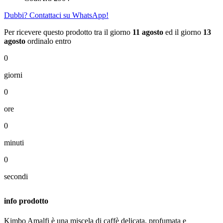
Dubbi? Contattaci su WhatsApp!
Per ricevere questo prodotto tra il giorno
11 agosto
ed il giorno
13
agosto
ordinalo entro
0
giorni
0
ore
0
minuti
0
secondi
info prodotto
Kimbo Amalfi è una miscela di caffè delicata, profumata e