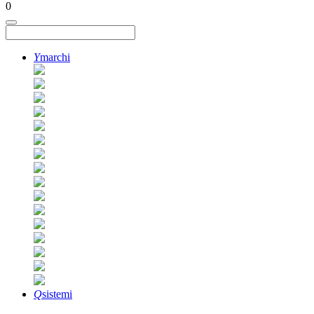
0
Y
marchi
Q
sistemi