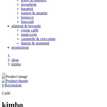
teiere & tisaniere
tovagliette
barattoli
taglieri & alzatine
borracce
bracciali
alimenti & bevande
creme caffè
pasticceria
caramelle & cioccolato
liquori & spumanti
promozioni
shop
kimbo
0 Recensioni
Caffè
kimbo