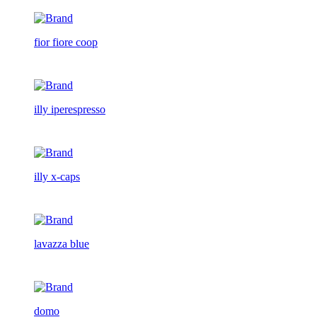
fior fiore coop
illy iperespresso
illy x-caps
lavazza blue
domo