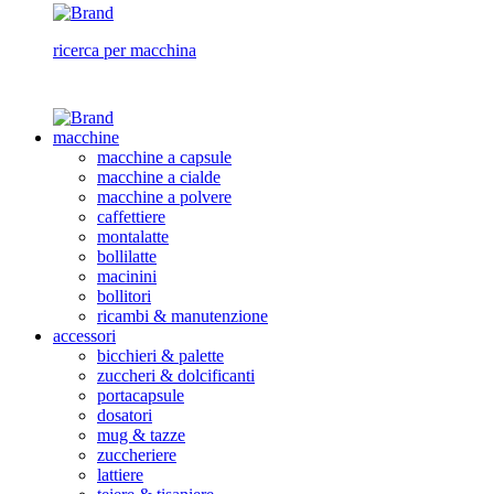
ricerca per macchina
macchine
macchine a capsule
macchine a cialde
macchine a polvere
caffettiere
montalatte
bollilatte
macinini
bollitori
ricambi & manutenzione
accessori
bicchieri & palette
zuccheri & dolcificanti
portacapsule
dosatori
mug & tazze
zuccheriere
lattiere